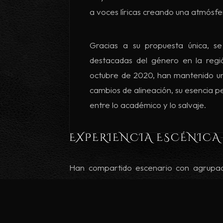
a voces líricas creando una atmósfe
Gracias a su propuesta única, 
destacadas del género en la regi
octubre de 2020, han mantenido una 
cambios de alineación, su esencia p
entre lo académico y lo salvaje.
EXPERIENCIA ESCÉNICA
Han compartido escenario con agrupa
eventos como la Exporock (virtual y prese
del ICED.