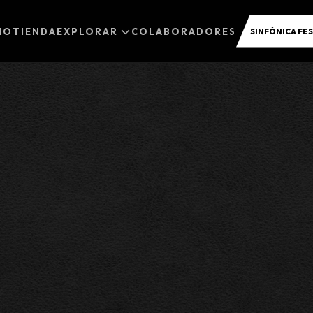
IO
TIENDA
EXPLORAR
COLABORADORES
SINFÓNICA FES