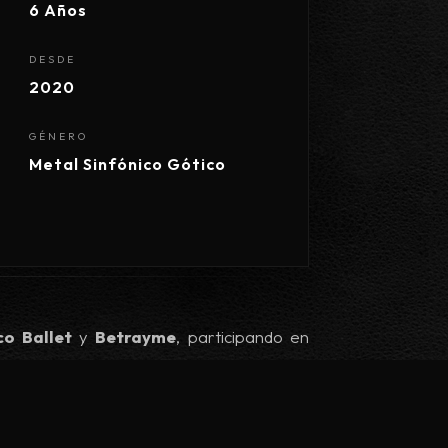
6 Años
DESDE
2020
GÉNERO
Metal Sinfónico Gótico
co Ballet
y
Betrayme
, participando en
ngo Metal Fest y las temporadas artísticas