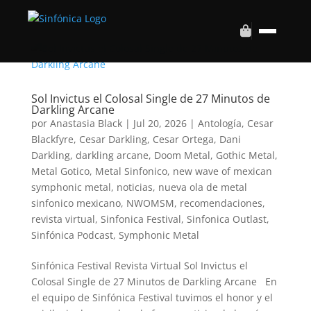
Sol Invictus el Colosal Single de 27 Minutos de
Darkling Arcane
por
Anastasia Black
|
Jul 20, 2026
|
Antología
,
Cesar
Blackfyre
,
Cesar Darkling
,
Cesar Ortega
,
Dani
Darkling
,
darkling arcane
,
Doom Metal
,
Gothic Metal
,
Metal Gotico
,
Metal Sinfonico
,
new wave of mexican
symphonic metal
,
noticias
,
nueva ola de metal
sinfonico mexicano
,
NWOMSM
,
recomendaciones
,
revista virtual
,
Sinfonica Festival
,
Sinfonica Outlast
,
Sinfónica Podcast
,
Symphonic Metal
Sinfónica Festival Revista Virtual Sol Invictus el
Colosal Single de 27 Minutos de Darkling Arcane En
el equipo de Sinfónica Festival tuvimos el honor y el