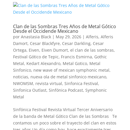
Clan de las Sombras Tres Años de Metal Gótico
Desde el Occidende Mexicano
por
Anastasia Black
|
May 29, 2026
|
Alferis
,
Alferis
Damort
,
Cesar Blackfyre
,
Cesar Darkling
,
Cesar
Ortega
,
Eiven
,
Eiven Dumort
,
el clan de las sombras
,
Festival Gótico de Tepic
,
Francis Esmirna
,
Gothic
Metal
,
Kedart Alexandro
,
Metal Gotico
,
Metal
Sinfonico
,
new wave of mexican symphonic metal
,
noticias
,
nueva ola de metal sinfonico mexicano
,
NWOMSM
,
revista virtual
,
Sinfonica Festival
,
Sinfonica Outlast
,
Sinfónica Podcast
,
Symphonic
Metal
Sinfónica Festival Revista Virtual Tercer Aniversario
de la banda de Metal Gótico Clan de las Sombras Te
contamos un poco sobre el trayecto del clan en estos
tres años Un día como hoy, hace exactamente tres