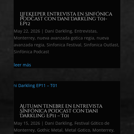
LifeKeeper entrevista en Sinfónica
Podcast con Dani Darkling T01-
EP12
May 22, 2026
|
Dani Darkling
,
Entrevistas
,
Monterrey
,
nueva avanzada gotica regia
,
nueva
avanzada regia
,
Sinfonica Festival
,
Sinfonica Outlast
,
Sinfónica Podcast
leer más
Autumn Tenebre en Entrevista
Sinfónica Podcast con Dani
Darkling EP11 – T01
May 15, 2026
|
Dani Darkling
,
Festival Gótico de
Monterrey
,
Gothic Metal
,
Metal Gotico
,
Monterrey
,