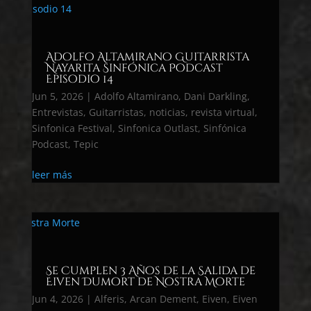
Adolfo Altamirano Guitarrista
Nayarita Sinfónica Podcast
Episodio 14
Jun 5, 2026
|
Adolfo Altamirano
,
Dani Darkling
,
Entrevistas
,
Guitarristas
,
noticias
,
revista virtual
,
Sinfonica Festival
,
Sinfonica Outlast
,
Sinfónica
Podcast
,
Tepic
leer más
Se Cumplen 3 Años de la Salida de
Eiven Dumort de Nostra Morte
Jun 4, 2026
|
Alferis
,
Arcan Dement
,
Eiven
,
Eiven