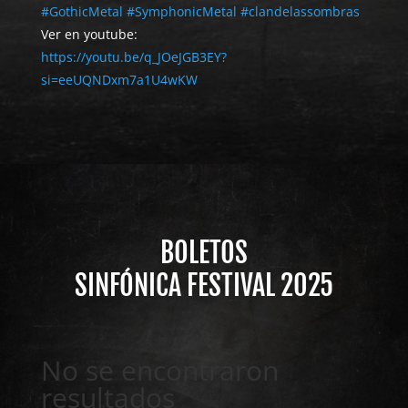
#GothicMetal
#SymphonicMetal
#clandelassombras
Ver en youtube:
https://youtu.be/q_JOeJGB3EY?
si=eeUQNDxm7a1U4wKW
BOLETOS
SINFÓNICA FESTIVAL 2025
No se encontraron
resultados