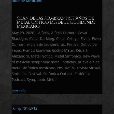
Clan de las Sombras Tres Años de
Metal Gótico Desde el Occidende
Mexicano
May 29, 2026
|
Alferis
,
Alferis Damort
,
Cesar
Blackfyre
,
Cesar Darkling
,
Cesar Ortega
,
Eiven
,
Eiven
Dumort
,
el clan de las sombras
,
Festival Gótico de
Tepic
,
Francis Esmirna
,
Gothic Metal
,
Kedart
Alexandro
,
Metal Gotico
,
Metal Sinfonico
,
new wave
of mexican symphonic metal
,
noticias
,
nueva ola de
metal sinfonico mexicano
,
NWOMSM
,
revista virtual
,
Sinfonica Festival
,
Sinfonica Outlast
,
Sinfónica
Podcast
,
Symphonic Metal
leer más