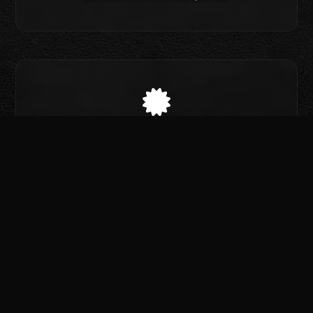
CALIDAD PREMIUM
Productos oficiales diseñados para durar y
expandir el legado del metal.