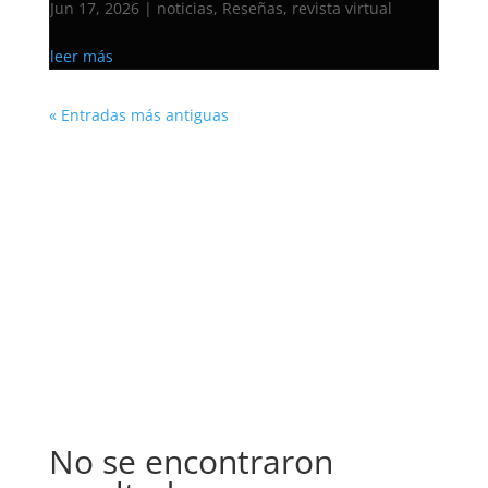
Jun 17, 2026
|
noticias
,
Reseñas
,
revista virtual
leer más
« Entradas más antiguas
BOLETOS
SINFÓNICA FESTIVAL 2025
No se encontraron