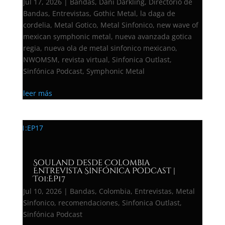
Jul 17, 2026
|
Bandas
,
Dani Darkling
,
Directorio de
Bandas
,
Entrevistas
,
Gothic Metal
,
la daga de
cordelia
,
Metal Gotico
,
Metal Sinfonico
,
new wave of
mexican symphonic metal
,
nueva avanzada gotica
regia
,
nueva ola de metal sinfonico mexicano
,
NWOMSM
,
revista virtual
,
Sinfonica Outlast
,
Sinfónica Podcast
,
Symphonic Metal
leer más
Souland desde Colombia
Entrevista Sinfónica Podcast |
T01:EP17
Jul 10, 2026
|
Bandas
,
Colombia
,
Entrevistas
,
Metal
Sinfonico
,
recomendaciones
,
Sinfonica Outlast
,
Sinfónica Podcast