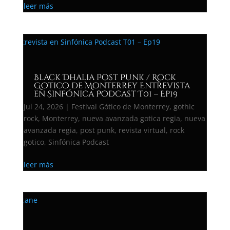
leer más
Black Dhalia Post Punk / Rock
Gotico de Monterrey Entrevista
en Sinfónica Podcast T01 – Ep19
Jul 24, 2026
|
Festival Gótico de Monterrey
,
gothic
rock
,
Monterrey
,
nueva avanzada gotica regia
,
nueva
avanzada regia
,
post punk
,
revista virtual
,
rock
gotico
,
Sinfónica Podcast
leer más