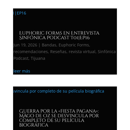
Euphoric Forms en Entrevista
Sinfónica Podcast T01|EP16
Jun 19, 2026
|
Bandas
,
Euphoric Forms
,
recomendaciones
,
Reseñas
,
revista virtual
,
Sinfónica
Podcast
,
Tijuana
leer más
Guerra por la «Fiesta Pagana»:
Mägo de Oz se desvincula por
completo de su película
biográfica