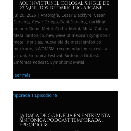
Sol Invictus el Colosal Single de
27 Minutos de Darkling Arcane
Jul 20, 2026
|
Antología
,
Cesar Blackfyre
,
Cesar
Darkling
,
Cesar Ortega
,
Dani Darkling
,
darkling
arcane
,
Doom Metal
,
Gothic Metal
,
Metal Gotico
,
Metal Sinfonico
,
new wave of mexican symphonic
metal
,
noticias
,
nueva ola de metal sinfonico
mexicano
,
NWOMSM
,
recomendaciones
,
revista
virtual
,
Sinfonica Festival
,
Sinfonica Outlast
,
Sinfónica Podcast
,
Symphonic Metal
leer más
La Daga de Cordelia en Entrevista
Sinfónica Podcast Temporada 1
Episodio 18