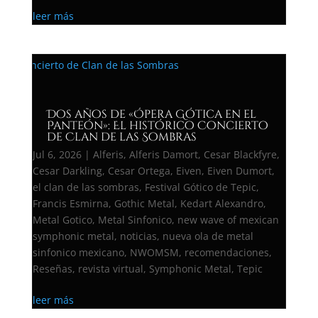
leer más
Dos años de «Ópera Gótica en el
Panteón»: El histórico Concierto
de Clan de las Sombras
Jul 6, 2026
|
Alferis
,
Alferis Damort
,
Cesar Blackfyre
,
Cesar Darkling
,
Cesar Ortega
,
Eiven
,
Eiven Dumort
,
el clan de las sombras
,
Festival Gótico de Tepic
,
Francis Esmirna
,
Gothic Metal
,
Kedart Alexandro
,
Metal Gotico
,
Metal Sinfonico
,
new wave of mexican
symphonic metal
,
noticias
,
nueva ola de metal
sinfonico mexicano
,
NWOMSM
,
recomendaciones
,
Reseñas
,
revista virtual
,
Symphonic Metal
,
Tepic
leer más