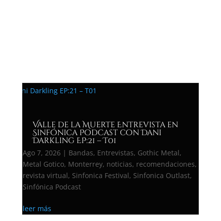
REVISTA VIRTUAL
Valle de la Muerte Entrevista en
Sinfónica Podcast con Dani
Darkling EP:21 – T01
Ago 7, 2026
|
Bandas
,
Entrevistas
,
Gothic Metal
,
Metal Gotico
,
Monterrey
,
noticias
,
recomendaciones
,
revista virtual
,
Sinfonica Festival
,
Sinfonica Outlast
,
Sinfónica Podcast
leer más