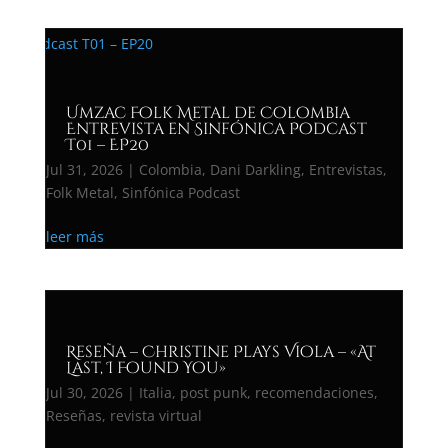
Umzac Folk Metal de Colombia
Entrevista en Sinfónica Podcast
T01 – EP20
Jul 31, 2026
|
Colombia
,
Dani Darkling
,
Entrevistas
,
Folk Metal
,
Sinfónica Podcast
leer más
Reseña – Christine Plays Viola – «At
Last, I Found You»
Jul 30, 2026
|
Italia
,
post punk
,
recomendaciones
,
Reseñas
,
revista virtual