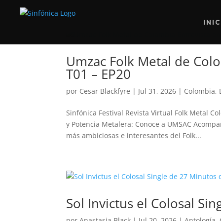
INI
Umzac Folk Metal de Colo
T01 – EP20
por
Cesar Blackfyre
|
Jul 31, 2026
|
Colombia
,
Sinfónica Festival Revista Virtual Folk Metal 
y Potencia Metalera: Conoce a UMSAC Acompaña
más ambiciosas e interesantes del Folk...
Sol Invictus el Colosal Si
por
Anastasia Black
|
Jul 20, 2026
|
Antología
,