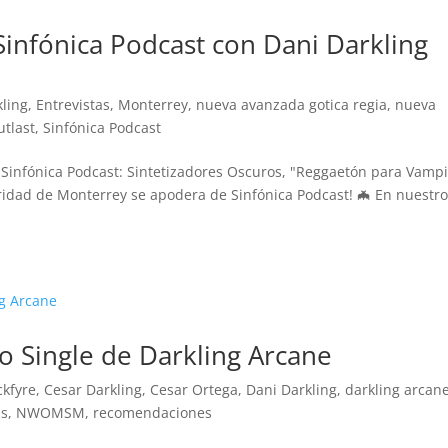
Sinfónica Podcast con Dani Darkling
kling
,
Entrevistas
,
Monterrey
,
nueva avanzada gotica regia
,
nueva
utlast
,
Sinfónica Podcast
en Sinfónica Podcast: Sintetizadores Oscuros, "Reggaetón para Vamp
ridad de Monterrey se apodera de Sinfónica Podcast! 🦇 En nuestr
o Single de Darkling Arcane
ckfyre
,
Cesar Darkling
,
Cesar Ortega
,
Dani Darkling
,
darkling arcan
as
,
NWOMSM
,
recomendaciones