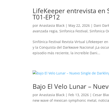
LifeKeeper entrevista en 
T01-EP12
por
Anastasia Black
|
May 22, 2026
|
Dani Dar
avanzada regia
,
Sinfonica Festival
,
Sinfonica O
Sinfónica Festival Revista Virtual Lifekeeper 
y la Conquista del Darkwave Nacional ¡La oscu
episodio más reciente, la increíble Dani...
Bajo El Velo Lunar – Nuev
por
Anastasia Black
|
Feb 13, 2026
|
Cesar Bla
new wave of mexican symphonic metal
,
notici