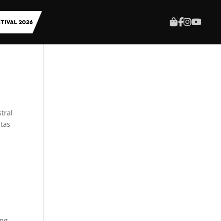
TIVAL 2026
tral
stas
ing