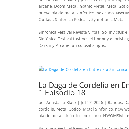
arcane
,
Doom Metal
,
Gothic Metal
,
Metal Gotic
nueva ola de metal sinfonico mexicano
,
NWO
Outlast
,
Sinfónica Podcast
,
Symphonic Metal
Sinfónica Festival Revista Virtual Sol Invictus
Sinfónica Festival tuvimos el honor y el privi
Darkling Arcane: un colosal single...
La Daga de Cordelia en E
1 Episodio 18
por
Anastasia Black
|
Jul 17, 2026
|
Bandas
,
Da
cordelia
,
Metal Gotico
,
Metal Sinfonico
,
new wa
ola de metal sinfonico mexicano
,
NWOMSM
,
re
Sinfónica Festival Revista Virtual La Daga de 