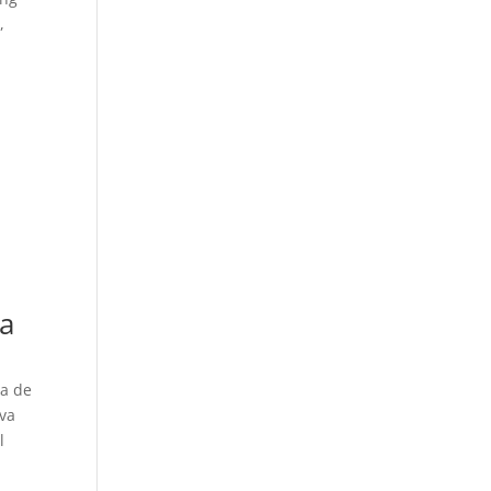
s
,
da
ga de
va
l