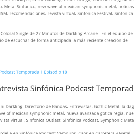
o
,
Metal Sinfonico
,
new wave of mexican symphonic metal
,
noticia
MSM
,
recomendaciones
,
revista virtual
,
Sinfonica Festival
,
Sinfonica
 el Colosal Single de 27 Minutos de Darkling Arcane En el equipo de
legio de escuchar de forma anticipada la más reciente creación de
ntrevista Sinfónica Podcast Tempora
ni Darkling
,
Directorio de Bandas
,
Entrevistas
,
Gothic Metal
,
la da
ve of mexican symphonic metal
,
nueva avanzada gotica regia
,
nue
vista virtual
,
Sinfonica Outlast
,
Sinfónica Podcast
,
Symphonic Meta
Cordelia en Sinfónica Podcast: Vampiros, Caos en Carretera y Metal