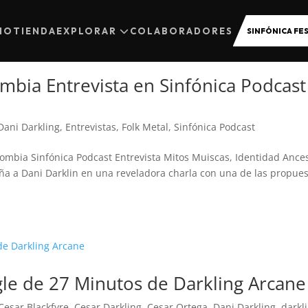
CIO
TIENDA
EXPLORAR
COLABORADORES
SINFÓNICA FES
mbia Entrevista en Sinfónica Podcast
Dani Darkling
,
Entrevistas
,
Folk Metal
,
Sinfónica Podcast
Colombia Sinfónica Podcast Entrevista Mitos Muiscas, Identidad Ances
 a Dani Darklin en una reveladora charla con una de las propue
ngle de 27 Minutos de Darkling Arcane
Cesar Blackfyre
,
Cesar Darkling
,
Cesar Ortega
,
Dani Darkling
,
darkl