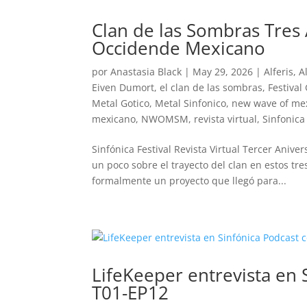
Clan de las Sombras Tres
Occidende Mexicano
por
Anastasia Black
|
May 29, 2026
|
Alferis
,
A
Eiven Dumort
,
el clan de las sombras
,
Festival
Metal Gotico
,
Metal Sinfonico
,
new wave of me
mexicano
,
NWOMSM
,
revista virtual
,
Sinfonica 
Sinfónica Festival Revista Virtual Tercer Ani
un poco sobre el trayecto del clan en estos t
formalmente un proyecto que llegó para...
LifeKeeper entrevista en 
T01-EP12