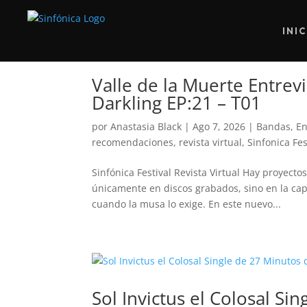
INI
Valle de la Muerte Entrev
Darkling EP:21 – T01
por
Anastasia Black
|
Ago 7, 2026
|
Bandas
,
En
recomendaciones
,
revista virtual
,
Sinfonica Fes
Sinfónica Festival Revista Virtual Hay proyect
únicamente en discos grabados, sino en la cap
cuando la musa lo exige. En este nuevo...
Sol Invictus el Colosal Si