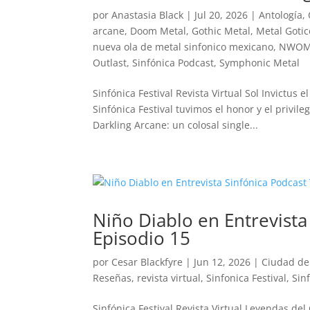
por
Anastasia Black
|
Jul 20, 2026
|
Antología
,
arcane
,
Doom Metal
,
Gothic Metal
,
Metal Gotic
nueva ola de metal sinfonico mexicano
,
NWO
Outlast
,
Sinfónica Podcast
,
Symphonic Metal
Sinfónica Festival Revista Virtual Sol Invictus
Sinfónica Festival tuvimos el honor y el privi
Darkling Arcane: un colosal single...
Niño Diablo en Entrevist
Episodio 15
por
Cesar Blackfyre
|
Jun 12, 2026
|
Ciudad de
Reseñas
,
revista virtual
,
Sinfonica Festival
,
Sin
Sinfónica Festival Revista Virtual Leyendas de