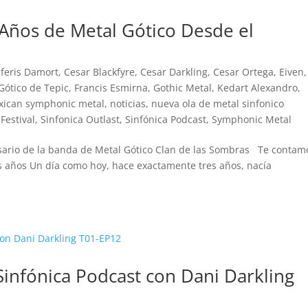
 Años de Metal Gótico Desde el
lferis Damort
,
Cesar Blackfyre
,
Cesar Darkling
,
Cesar Ortega
,
Eiven
,
 Gótico de Tepic
,
Francis Esmirna
,
Gothic Metal
,
Kedart Alexandro
,
xican symphonic metal
,
noticias
,
nueva ola de metal sinfonico
Festival
,
Sinfonica Outlast
,
Sinfónica Podcast
,
Symphonic Metal
versario de la banda de Metal Gótico Clan de las Sombras Te contam
res años Un día como hoy, hace exactamente tres años, nacía
Sinfónica Podcast con Dani Darkling