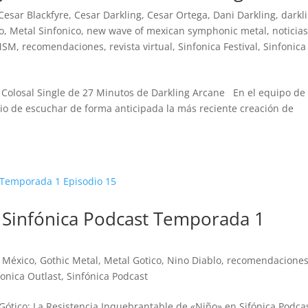
Cesar Blackfyre
,
Cesar Darkling
,
Cesar Ortega
,
Dani Darkling
,
darkl
o
,
Metal Sinfonico
,
new wave of mexican symphonic metal
,
noticia
MSM
,
recomendaciones
,
revista virtual
,
Sinfonica Festival
,
Sinfonica
 el Colosal Single de 27 Minutos de Darkling Arcane En el equipo de
legio de escuchar de forma anticipada la más reciente creación de
a Sinfónica Podcast Temporada 1
 México
,
Gothic Metal
,
Metal Gotico
,
Nino Diablo
,
recomendacione
fonica Outlast
,
Sinfónica Podcast
l Gótico: La Resistencia Inquebrantable de «Niño» en Sifónica Podca