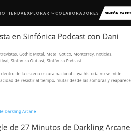
CIO
TIENDA
EXPLORAR
COLABORADORES
SINFÓNICA FES
ista en Sinfónica Podcast con Dani
trevistas
,
Gothic Metal
,
Metal Gotico
,
Monterrey
,
noticias
,
tival
,
Sinfonica Outlast
,
Sinfónica Podcast
os dentro de la escena oscura nacional cuya historia no se mide
acidad de resistir al tiempo, mutar desde las sombras y reaparece
ngle de 27 Minutos de Darkling Arcane