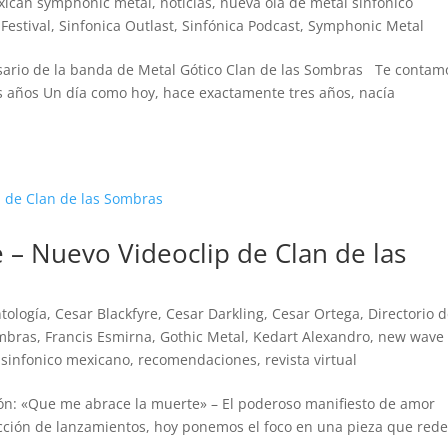
xican symphonic metal
,
noticias
,
nueva ola de metal sinfonico
Festival
,
Sinfonica Outlast
,
Sinfónica Podcast
,
Symphonic Metal
versario de la banda de Metal Gótico Clan de las Sombras Te contam
res años Un día como hoy, hace exactamente tres años, nacía
– Nuevo Videoclip de Clan de las
tología
,
Cesar Blackfyre
,
Cesar Darkling
,
Cesar Ortega
,
Directorio 
ombras
,
Francis Esmirna
,
Gothic Metal
,
Kedart Alexandro
,
new wave 
 sinfonico mexicano
,
recomendaciones
,
revista virtual
ión: «Que me abrace la muerte» – El poderoso manifiesto de amor
ción de lanzamientos, hoy ponemos el foco en una pieza que rede