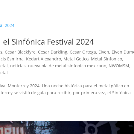
el Sinfónica Festival 2024
is
,
Cesar Blackfyre
,
Cesar Darkling
,
Cesar Ortega
,
Eiven
,
Eiven Dum
ncis Esmirna
,
Kedart Alexandro
,
Metal Gotico
,
Metal Sinfonico
,
etal
,
noticias
,
nueva ola de metal sinfonico mexicano
,
NWOMSM
,
etal
stival Monterrey 2024: Una noche histórica para el metal gótico en
rey se vistió de gala para recibir, por primera vez, el Sinfónica