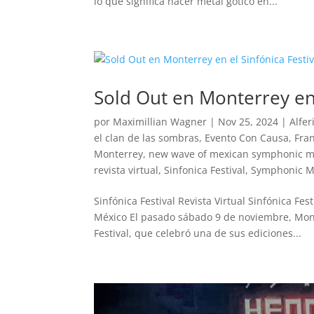
lo que significa hacer metal gótico en...
Sold Out en Monterrey en 
por
Maximillian Wagner
|
Nov 25, 2024
|
Alfer
el clan de las sombras
,
Evento Con Causa
,
Fra
Monterrey
,
new wave of mexican symphonic m
revista virtual
,
Sinfonica Festival
,
Symphonic M
Sinfónica Festival Revista Virtual Sinfónica Fe
México El pasado sábado 9 de noviembre, Monter
Festival, que celebró una de sus ediciones...