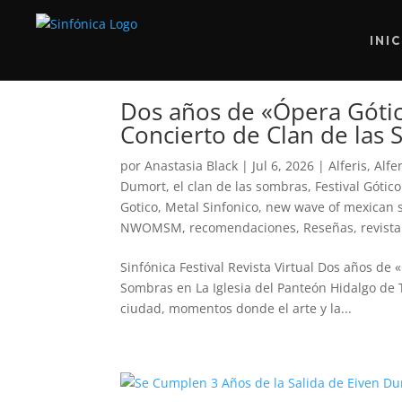
INI
Dos años de «Ópera Gótica
Concierto de Clan de las
por
Anastasia Black
|
Jul 6, 2026
|
Alferis
,
Alfe
Dumort
,
el clan de las sombras
,
Festival Gótic
Gotico
,
Metal Sinfonico
,
new wave of mexican 
NWOMSM
,
recomendaciones
,
Reseñas
,
revista
Sinfónica Festival Revista Virtual Dos años de 
Sombras en La Iglesia del Panteón Hidalgo d
ciudad, momentos donde el arte y la...