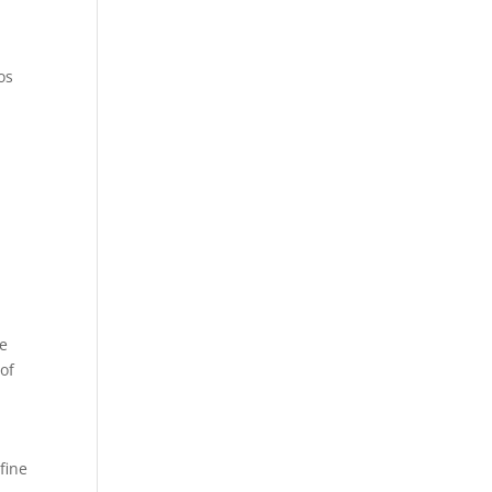
os
de
of
fine