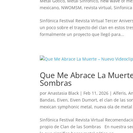
Metal Gotico
,
Metal Sinfonico
,
new wave of me
mexicano
,
NWOMSM
,
revista virtual
,
Sinfonica 
Sinfónica Festival Revista Virtual Tercer Ani
un poco sobre el trayecto del clan en estos t
formalmente un proyecto que llegó para...
Que Me Abrace La Muerte 
Sombras
por
Anastasia Black
|
Feb 11, 2026
|
Alferis
,
An
Bandas
,
Eiven
,
Eiven Dumort
,
el clan de las s
mexican symphonic metal
,
nueva ola de metal
Sinfónica Festival Revista Virtual Recomendac
propio de Clan de las Sombras En nuestra sec