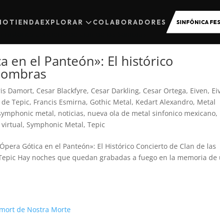
CIO
TIENDA
EXPLORAR
COLABORADORES
SINFÓNICA FES
 en el Panteón»: El histórico
 Sombras
ris Damort
,
Cesar Blackfyre
,
Cesar Darkling
,
Cesar Ortega
,
Eiven
,
Ei
o de Tepic
,
Francis Esmirna
,
Gothic Metal
,
Kedart Alexandro
,
Metal
symphonic metal
,
noticias
,
nueva ola de metal sinfonico mexicano
,
 virtual
,
Symphonic Metal
,
Tepic
«Ópera Gótica en el Panteón»: El Histórico Concierto de Clan de las
e Tepic Hay noches que quedan grabadas a fuego en la memoria de