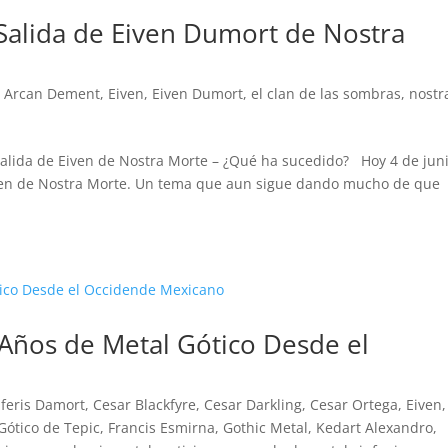
Salida de Eiven Dumort de Nostra
,
Arcan Dement
,
Eiven
,
Eiven Dumort
,
el clan de las sombras
,
nostr
a Salida de Eiven de Nostra Morte – ¿Qué ha sucedido? Hoy 4 de jun
ven de Nostra Morte. Un tema que aun sigue dando mucho de que
 Años de Metal Gótico Desde el
lferis Damort
,
Cesar Blackfyre
,
Cesar Darkling
,
Cesar Ortega
,
Eiven
,
 Gótico de Tepic
,
Francis Esmirna
,
Gothic Metal
,
Kedart Alexandro
,