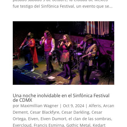
fue testigo del Sinfónica Festival, un evento que se...
Una noche inolvidable en el Sinfónica Festival
de CDMX
por
Maximillian Wagner
|
Oct 9, 2024
|
Alferis
,
Arcan
Dement
,
Cesar Blackfyre
,
Cesar Darkling
,
Cesar
Ortega
,
Eiven
,
Eiven Dumort
,
el clan de las sombras
,
Evercloud
,
Francis Esmirna
,
Gothic Metal
,
Kedart