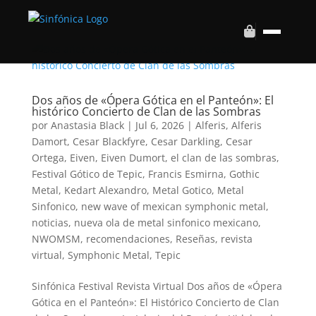
Dos años de «Ópera Gótica en el Panteón»: El
histórico Concierto de Clan de las Sombras
por
Anastasia Black
|
Jul 6, 2026
|
Alferis
,
Alferis
Damort
,
Cesar Blackfyre
,
Cesar Darkling
,
Cesar
Ortega
,
Eiven
,
Eiven Dumort
,
el clan de las sombras
,
Festival Gótico de Tepic
,
Francis Esmirna
,
Gothic
Metal
,
Kedart Alexandro
,
Metal Gotico
,
Metal
Sinfonico
,
new wave of mexican symphonic metal
,
noticias
,
nueva ola de metal sinfonico mexicano
,
NWOMSM
,
recomendaciones
,
Reseñas
,
revista
virtual
,
Symphonic Metal
,
Tepic
Sinfónica Festival Revista Virtual Dos años de «Ópera
Gótica en el Panteón»: El Histórico Concierto de Clan