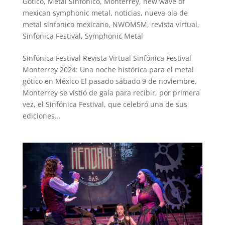
Gotico
,
Metal Sinfonico
,
Monterrey
,
new wave of
mexican symphonic metal
,
noticias
,
nueva ola de
metal sinfonico mexicano
,
NWOMSM
,
revista virtual
,
Sinfonica Festival
,
Symphonic Metal
Sinfónica Festival Revista Virtual Sinfónica Festival
Monterrey 2024: Una noche histórica para el metal
gótico en México El pasado sábado 9 de noviembre,
Monterrey se vistió de gala para recibir, por primera
vez, el Sinfónica Festival, que celebró una de sus
ediciones...