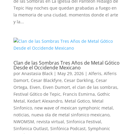
de las Sombras en La Iglesia del Panteón Hidalgo de
Tepic Hay noches que quedan grabadas a fuego en
la memoria de una ciudad, momentos donde el arte
y la...
Clan de las Sombras Tres Años de Metal Gótico
Desde el Occidende Mexicano
por
Anastasia Black
|
May 29, 2026
|
Alferis
,
Alferis
Damort
,
Cesar Blackfyre
,
Cesar Darkling
,
Cesar
Ortega
,
Eiven
,
Eiven Dumort
,
el clan de las sombras
,
Festival Gótico de Tepic
,
Francis Esmirna
,
Gothic
Metal
,
Kedart Alexandro
,
Metal Gotico
,
Metal
Sinfonico
,
new wave of mexican symphonic metal
,
noticias
,
nueva ola de metal sinfonico mexicano
,
NWOMSM
,
revista virtual
,
Sinfonica Festival
,
Sinfonica Outlast
,
Sinfónica Podcast
,
Symphonic