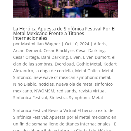
La Heróica Apuesta de Sinfónica Festival Por El
Metal Mexicano Frente a Titanes
Internacionales
por
Maximillian Wagner
|
Oct 10, 2024
|
Alferis
,
Arcan Dement
,
Cesar Blackfyre
,
Cesar Darkling
,
Cesar Ortega
,
Dani Darkling
,
Eiven
,
Eiven Dumort
,
el
clan de las sombras
,
Evercloud
,
Gothic Metal
,
Kedart
Alexandro
,
la daga de cordelia
,
Metal Gotico
,
Metal
Sinfonico
,
new wave of mexican symphonic metal
,
Nino Diablo
,
noticias
,
nueva ola de metal sinfonico
mexicano
,
NWOMSM
,
red sands
,
revista virtual
,
Sinfonica Festival
,
Siniestra
,
Symphonic Metal
Sinfónica Festival Revista Virtual El heroico éxito de
Sinfónica Festival: Apuesta por el metal mexicano en
un fin de semana lleno de titanes internacionales El
pasado sábado 5 de octubre, la Ciudad de México